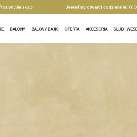
@balonybielsko.pl
Jesteśmy otwarci codziennie!
06:0
JE
BALONY
BALONY BAJKI
OFERTA
AKCESORIA
ŚLUB I WES