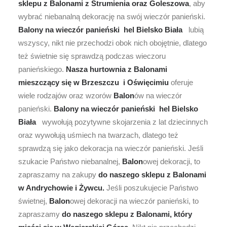
sklepu z Balonami z Strumienia oraz Goleszowa
, aby
wybrać niebanalną dekorację na swój wieczór panieński.
Balony na wieczór panieński hel Bielsko Biała
lubią
wszyscy, nikt nie przechodzi obok nich obojętnie, dlatego
też świetnie się sprawdzą podczas wieczoru
panieńskiego.
Nasza hurtownia z Balonami
mieszczący się w Brzeszczu i Oświęcimiu
oferuje
wiele rodzajów oraz wzorów
Balon
ów na wieczór
panieński.
Balony na wieczór panieński hel Bielsko
Biała
wywołują pozytywne skojarzenia z lat dziecinnych
oraz wywołują uśmiech na twarzach, dlatego też
sprawdzą się jako dekoracja na wieczór panieński. Jeśli
szukacie Państwo niebanalnej,
Balon
owej dekoracji, to
zapraszamy na zakupy
do naszego sklepu z Balonami
w Andrychowie i Żywcu.
Jeśli poszukujecie Państwo
świetnej,
Balon
owej dekoracji na wieczór panieński, to
zapraszamy
do naszego sklepu z Balonami, który