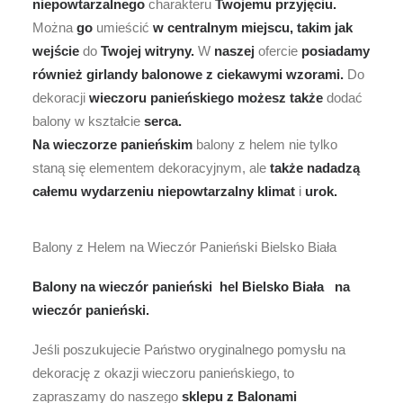
niepowtarzalnego
charakteru
Twojemu
przyjęciu.
Można
go
umieścić
w
centralnym
miejscu,
takim
jak
wejście
do
Twojej
witryny.
W
naszej
ofercie
posiadamy
również
girlandy
balonowe
z
ciekawymi
wzorami.
Do
dekoracji
wieczoru
panieńskiego
możesz
także
dodać
balony w kształcie
serca.
Na
wieczorze
panieńskim
balony z helem nie tylko
staną się elementem dekoracyjnym, ale
także
nadadzą
całemu
wydarzeniu
niepowtarzalny
klimat
i
urok.
Balony z Helem na Wieczór Panieński Bielsko Biała
Balony na wieczór panieński hel Bielsko Biała na
wieczór panieński.
Jeśli poszukujecie Państwo oryginalnego pomysłu na
dekorację z okazji wieczoru panieńskiego, to
zapraszamy do naszego
sklepu z Balonami