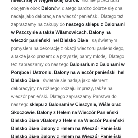
mieści się w Węgierskiej Górce.
Nikt nie przechodzi
obojętnie obok
Balon
ów, dlatego bardzo dobrze się ona
nadają jako dekoracja na wieczór panieński. Dlatego też
zapraszamy na zakupy do
naszego sklepu z Balonami
w Pszczynie a także Wilamowicach. Balony na
wieczór panieński hel Bielsko Biała
są świetnym
pomysłem na dekorację z okazji wieczoru panieńskiego,
a także jako prezent dla przyszłej panny młodej. Dlatego
też zapraszamy do naszego
Balonarium z Balonami w
Porąbce i Ustroniu.
Balony na wieczór panieński hel
Bielsko Biała
świetnie się nadają jako element
dekoracyjny na różnego rodzaju imprezy, także na
wieczór panieński. Dlatego zapraszamy Państwa do
naszego
sklepu z Balonami w Cieszynie, Wiśle oraz
Skoczowie. Balony z Helem na Wieczór Panieński
Bielsko Biała vBalony z Helem na Wieczór Panieński
Bielsko Biała Balony z Helem na Wieczór Panieński
Bielsko Biała Balony z Helem na Wieczór Panieński