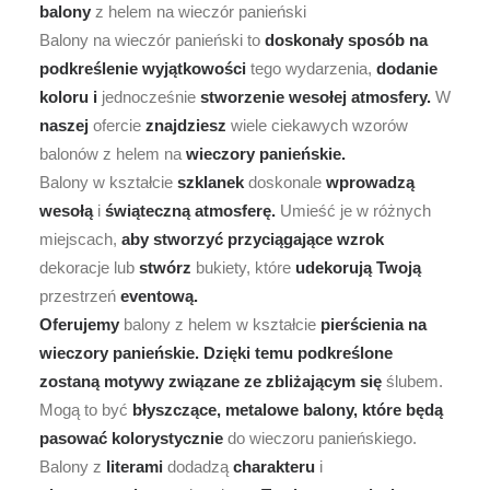
balony
z helem na wieczór panieński
Balony na wieczór panieński to
doskonały
sposób
na
podkreślenie
wyjątkowości
tego wydarzenia,
dodanie
koloru
i
jednocześnie
stworzenie
wesołej
atmosfery.
W
naszej
ofercie
znajdziesz
wiele ciekawych wzorów
balonów z helem na
wieczory
panieńskie.
Balony w kształcie
szklanek
doskonale
wprowadzą
wesołą
i
świąteczną
atmosferę.
Umieść je w różnych
miejscach,
aby
stworzyć
przyciągające
wzrok
dekoracje lub
stwórz
bukiety, które
udekorują
Twoją
przestrzeń
eventową.
Oferujemy
balony z helem w kształcie
pierścienia
na
wieczory
panieńskie.
Dzięki
temu
podkreślone
zostaną
motywy
związane
ze
zbliżającym
się
ślubem.
Mogą to być
błyszczące,
metalowe
balony,
które
będą
pasować
kolorystycznie
do wieczoru panieńskiego.
Balony z
literami
dodadzą
charakteru
i