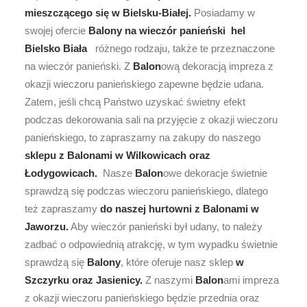
mieszczącego się w Bielsku-Białej.
Posiadamy w
swojej ofercie
Balony na wieczór panieński hel
Bielsko Biała
różnego rodzaju, także te przeznaczone
na wieczór panieński. Z
Balon
ową dekoracją impreza z
okazji wieczoru panieńskiego zapewne będzie udana.
Zatem, jeśli chcą Państwo uzyskać świetny efekt
podczas dekorowania sali na przyjęcie z okazji wieczoru
panieńskiego, to zapraszamy na zakupy do naszego
sklepu z Balonami w Wilkowicach oraz
Łodygowicach.
Nasze
Balon
owe dekoracje świetnie
sprawdzą się podczas wieczoru panieńskiego, dlatego
też zapraszamy
do naszej hurtowni z Balonami w
Jaworzu.
Aby wieczór panieński był udany, to należy
zadbać o odpowiednią atrakcję, w tym wypadku świetnie
sprawdzą się
Balony
, które oferuje nasz sklep
w
Szczyrku oraz Jasienicy.
Z naszymi
Balon
ami impreza
z okazji wieczoru panieńskiego będzie przednia oraz