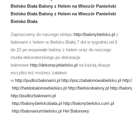
Bielsko Biała Balony z Helem na Wieczór Panieński
Bielsko Biała Balony z Helem na Wieczór Panieński
Bielsko Biała
Zapraszamy do naszego sklepu
http://balonybielsko.pl
z
balonami z helem w Bielsku Białej 7 dni w tygodniu od 6
do 22 po wspaniałe balony z helem oraz do naszego
studia dekoratorskiego po dekoracje
balonowe
http://dekoracjebielsko.pl
na każdą okazje
wszytko też możesz załatwic
w
http://pudlozbalonami.pl
http://pocztabalonowabielsko.pl
http:
http://heldobalonowbielsko.pl
http://bielskobalony.pl
http://balo
http://pudlozbalonami.pl
http://balonybielskobiala.pl
http://balonybielsko.com.pl
http://balonariumbielsko.pl
Hel Balonowy