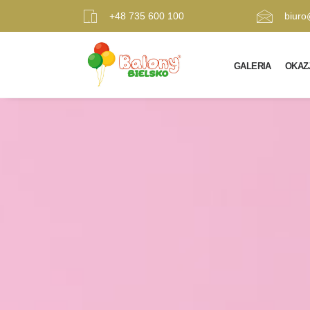
+48 735 600 100
biuro
GALERIA
OKAZ