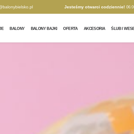
@balonybielsko.pl
Jesteśmy otwarci codziennie!
06:0
JE
BALONY
BALONY BAJKI
OFERTA
AKCESORIA
ŚLUB I WES