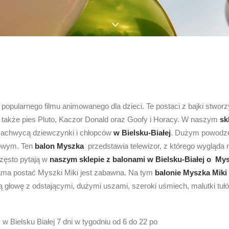
 popularnego filmu animowanego dla dzieci. Te postaci z bajki stwo
 także pies Pluto, Kaczor Donald oraz Goofy i Horacy. W naszym
sk
 zachwycą dziewczynki i chłopców
w Bielsku-Białej
. Dużym powodz
towym. Ten
balon Myszka
przedstawia telewizor, z którego wygląda 
zęsto pytają w
naszym sklepie z balonami w Bielsku-Białej o
Mys
sama postać Myszki Miki jest zabawna. Na tym
balonie Myszka Miki
 głowę z odstającymi, dużymi uszami, szeroki uśmiech, malutki tułó
 Bielsku Białej 7 dni w tygodniu od 6 do 22 po