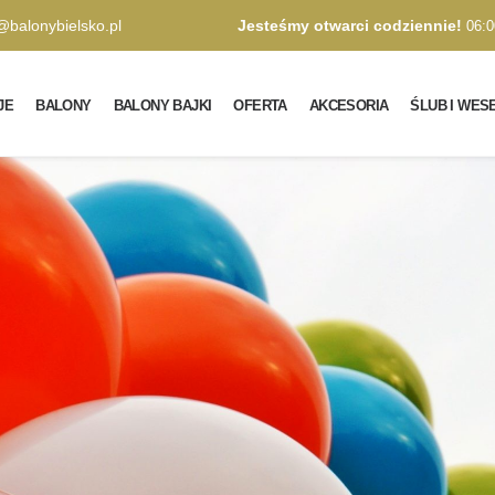
@balonybielsko.pl
Jesteśmy otwarci codziennie!
06:0
JE
BALONY
BALONY BAJKI
OFERTA
AKCESORIA
ŚLUB I WES