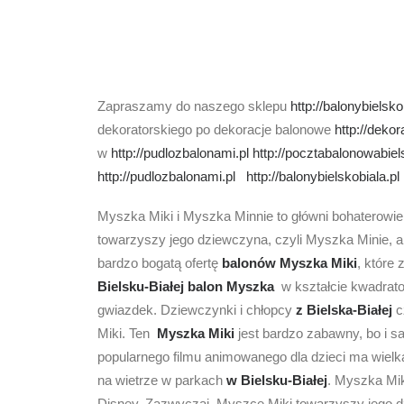
Zapraszamy do naszego sklepu
http://balonybielsko
dekoratorskiego po dekoracje balonowe
http://dekor
w
http://pudlozbalonami.pl
http://pocztabalonowabiel
http://pudlozbalonami.pl
http://balonybielskobiala.pl
Myszka Miki i Myszka Minnie to główni bohaterowie
towarzyszy jego dziewczyna, czyli Myszka Minie, a
bardzo bogatą ofertę
balonów Myszka Miki
, które
Bielsku-Białej
balon Myszka
w kształcie kwadra
gwiazdek. Dziewczynki i chłopcy
z Bielska-Białej
c
Miki. Ten
Myszka Miki
jest bardzo zabawny, bo i 
popularnego filmu animowanego dla dzieci ma wielką
na wietrze w parkach
w Bielsku-Białej
. Myszka Mik
Disney. Zazwyczaj Myszce Miki towarzyszy jego dz