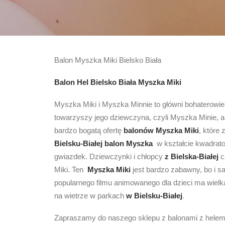
Balon Myszka Miki Bielsko Biała
Balon Hel Bielsko Biała Myszka Miki
Myszka Miki i Myszka Minnie to główni bohaterowie
towarzyszy jego dziewczyna, czyli Myszka Minie, a
bardzo bogatą ofertę
balonów Myszka Miki
, które
Bielsku-Białej
balon Myszka
w kształcie kwadra
gwiazdek. Dziewczynki i chłopcy
z Bielska-Białej
c
Miki. Ten
Myszka Miki
jest bardzo zabawny, bo i 
popularnego filmu animowanego dla dzieci ma wielką
na wietrze w parkach
w Bielsku-Białej
.
Zapraszamy do naszego sklepu z balonami z helem w