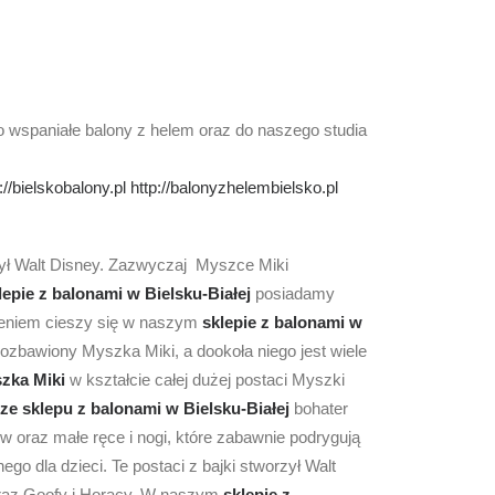
po wspaniałe balony z helem oraz do naszego studia
://bielskobalony.pl
http://balonyzhelembielsko.pl
rzył Walt Disney. Zazwyczaj Myszce Miki
lepie z balonami
w Bielsku-Białej
posiadamy
eniem cieszy się w naszym
sklepie z balonami
w
rozbawiony Myszka Miki, a dookoła niego jest wiele
zka Miki
w kształcie całej dużej postaci Myszki
ze sklepu z balonami w Bielsku-Białej
bohater
w oraz małe ręce i nogi, które zabawnie podrygują
o dla dzieci. Te postaci z bajki stworzył Walt
oraz Goofy i Horacy. W naszym
sklepie z