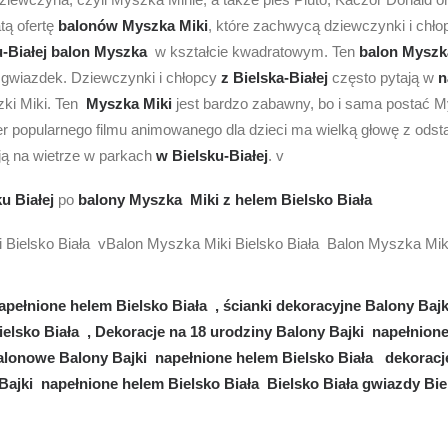
ą ofertę
balonów Myszka Miki
, które zachwycą dziewczynki i chł
-Białej
balon Myszka
w kształcie kwadratowym. Ten
balon Mysz
e gwiazdek. Dziewczynki i chłopcy
z Bielska-Białej
często pytają w
n
zki Miki. Ten
Myszka Miki
jest bardzo zabawny, bo i sama postać M
r popularnego filmu animowanego dla dzieci ma wielką głowę z odst
ują na wietrze w parkach
w Bielsku-Białej
. v
u Białej
po
balony
Myszka Miki
z helem
Bielsko Biała
 Bielsko Biała vBalon Myszka Miki Bielsko Biała Balon Myszka Miki
pełnione helem Bielsko Biała , ścianki dekoracyjne Balony Bajk
ielsko Biała , Dekoracje na 18 urodziny Balony Bajki napełnion
balonowe Balony Bajki napełnione helem Bielsko Biała dekoracj
Bajki napełnione helem Bielsko Biała Bielsko Biała gwiazdy Bie