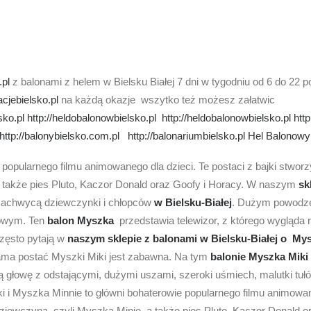
.pl
z balonami z helem w Bielsku Białej 7 dni w tygodniu od 6 do 22 
acjebielsko.pl
na każdą okazje wszytko też możesz załatwic
sko.pl
http://heldobalonowbielsko.pl
http://heldobalonowbielsko.pl
http
http://balonybielsko.com.pl
http://balonariumbielsko.pl
Hel Balonowy
 popularnego filmu animowanego dla dzieci. Te postaci z bajki stwo
 także pies Pluto, Kaczor Donald oraz Goofy i Horacy. W naszym
sk
 zachwycą dziewczynki i chłopców
w Bielsku-Białej
. Dużym powodz
towym. Ten
balon Myszka
przedstawia telewizor, z którego wygląda 
zęsto pytają w
naszym sklepie z balonami w Bielsku-Białej o
Mys
sama postać Myszki Miki jest zabawna. Na tym
balonie Myszka Miki
 głowę z odstającymi, dużymi uszami, szeroki uśmiech, malutki tułó
i i Myszka Minnie to główni bohaterowie popularnego filmu animowaneg
iewczyna, czyli Myszka Minie, a także pies Pluto, Kaczor Donald 