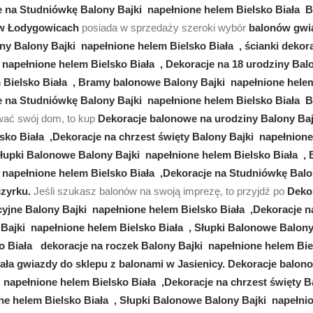
e na Studniówkę Balony Bajki napełnione helem Bielsko Biała B
 w Łodygowicach
posiada w sprzedaży szeroki wybór
balonów gwi
y Balony Bajki napełnione helem Bielsko Biała , ścianki dekor
 napełnione helem Bielsko Biała , Dekoracje na 18 urodziny Bal
 Bielsko Biała , Bramy balonowe Balony Bajki napełnione hele
e na Studniówkę Balony Bajki napełnione helem Bielsko Biała B
ować swój dom, to kup
Dekoracje balonowe na urodziny Balony Bajk
sko Biała ,Dekoracje na chrzest święty Balony Bajki napełnione
Słupki Balonowe Balony Bajki napełnione helem Bielsko Biała 
 napełnione helem Bielsko Biała ,Dekoracje na Studniówkę Balo
czyrku.
Jeśli szukasz balonów na swoją imprezę, to przyjdź po
Deko
cyjne Balony Bajki napełnione helem Bielsko Biała ,Dekoracje 
y Bajki napełnione helem Bielsko Biała , Słupki Balonowe Balon
o Biała dekoracje na roczek Balony Bajki napełnione helem Bie
iała gwiazdy do sklepu z balonami w Jasienicy. Dekoracje balo
i napełnione helem Bielsko Biała ,Dekoracje na chrzest święty B
ne helem Bielsko Biała , Słupki Balonowe Balony Bajki napełni