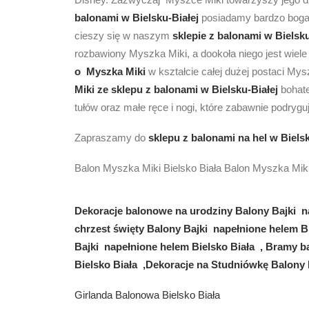
balonami
w Bielsku-Białej
posiadamy bardzo bogat
cieszy się w naszym
sklepie z balonami
w Bielsku
rozbawiony Myszka Miki, a dookoła niego jest wiel
o
Myszka Miki
w kształcie całej dużej postaci Mys
Miki
ze sklepu z balonami w Bielsku-Białej
bohate
tułów oraz małe ręce i nogi, które zabawnie podryg
Zapraszamy do
sklepu z balonami na hel w Bielsk
Balon Myszka Miki Bielsko Biała Balon Myszka Miki
Dekoracje balonowe na urodziny Balony Bajki na
chrzest święty Balony Bajki napełnione helem B
Bajki napełnione helem Bielsko Biała , Bramy 
Bielsko Biała ,Dekoracje na Studniówkę Balony 
Girlanda Balonowa Bielsko Biała