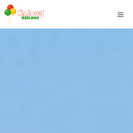
Galeria
Okazje
Balony
Balony Bajki
Oferta
Akcesoria