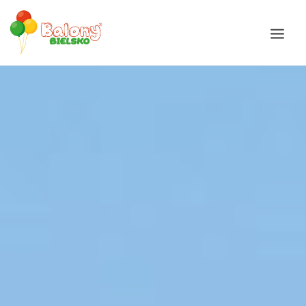
Galeria
Okazje
Balony
Balony Bajki
Oferta
Akcesoria