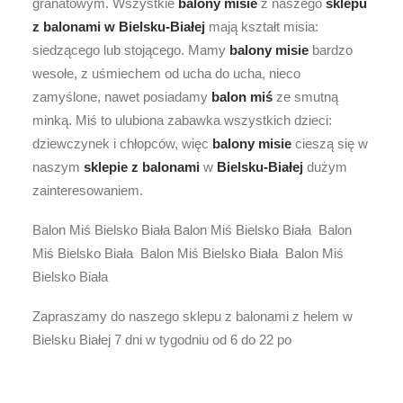
granatowym. Wszystkie
balony misie
z naszego
sklepu
z balonami w
Bielsku-Białej
mają kształt misia:
siedzącego lub stojącego. Mamy
balony misie
bardzo
wesołe, z uśmiechem od ucha do ucha, nieco
zamyślone, nawet posiadamy
balon miś
ze smutną
minką. Miś to ulubiona zabawka wszystkich dzieci:
dziewczynek i chłopców, więc
balony misie
cieszą się w
naszym
sklepie z balonami
w
Bielsku-Białej
dużym
zainteresowaniem.
Balon Miś Bielsko Biała Balon Miś Bielsko Biała Balon
Miś Bielsko Biała Balon Miś Bielsko Biała Balon Miś
Bielsko Biała
Zapraszamy do naszego sklepu z balonami z helem w
Bielsku Białej 7 dni w tygodniu od 6 do 22 po