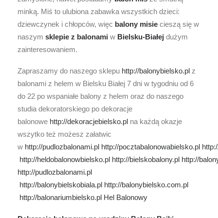
minką. Miś to ulubiona zabawka wszystkich dzieci:
dziewczynek i chłopców, więc
balony misie
cieszą się w
naszym
sklepie z balonami
w
Bielsku-Białej
dużym
zainteresowaniem.
Zapraszamy do naszego sklepu
http://balonybielsko.pl
z
balonami z helem w Bielsku Białej 7 dni w tygodniu od 6
do 22 po wspaniałe balony z helem oraz do naszego
studia dekoratorskiego po dekoracje
balonowe
http://dekoracjebielsko.pl
na każdą okazje
wszytko też możesz załatwic
w
http://pudlozbalonami.pl
http://pocztabalonowabielsko.pl
http:
http://heldobalonowbielsko.pl
http://bielskobalony.pl
http://balo
http://pudlozbalonami.pl
http://balonybielskobiala.pl
http://balonybielsko.com.pl
http://balonariumbielsko.pl
Hel Balonowy