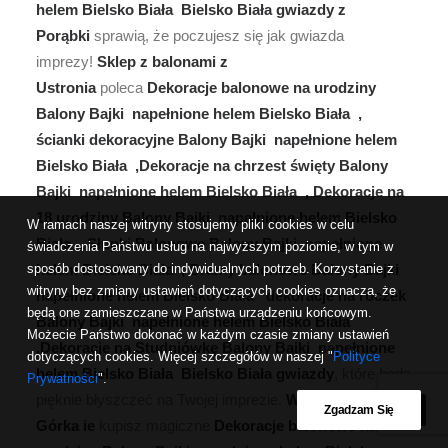
helem Bielsko Biała Bielsko Biała gwiazdy z
Porąbki
sprawią, że poczujesz się jak gwiazda
imprezy!
Sklep z balonami z
Ustronia
poleca
Dekoracje balonowe na urodziny
Balony Bajki napełnione helem Bielsko Biała ,
ścianki dekoracyjne Balony Bajki napełnione helem
Bielsko Biała ,Dekoracje na chrzest święty Balony
Bajki napełnione helem Bielsko Biała , Dekoracje na
18 urodziny Balony Bajki napełnione helem Bielsko
W ramach naszej witryny stosujemy pliki cookies w celu
Biała , Słupki Balonowe Balony Bajki napełnione
świadczenia Państwu usług na najwyższym poziomie, w tym w
sposób dostosowany do indywidualnych potrzeb. Korzystanie z
helem Bielsko Biała , Bramy balonowe Balony Bajki
witryny bez zmiany ustawień dotyczących cookies oznacza, że
napełnione helem Bielsko Biała dekoracje na roczek
będą one zamieszczane w Państwa urządzeniu końcowym.
Balony Bajki napełnione helem Bielsko Biała
Możecie Państwo dokonać w każdym czasie zmiany ustawień
,Dekoracje na Studniówkę Balony Bajki napełnione
dotyczących cookies. Więcej szczegółów w naszej "
Polityce
helem Bielsko Biała Bielsko Biała gwiazdy
, które będą
Prywatności
".
pięknie błyszczeć na Twojej imprezie.
W Węgierska
Zgadzam Się
Górka ie
kupisz magiczne
Dekoracje balonowe na