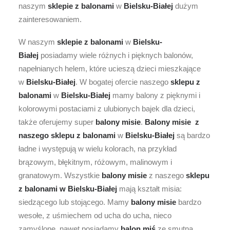
naszym
sklepie z balonami
w
Bielsku-Białej
dużym
zainteresowaniem.
W naszym
sklepie z balonami
w
Bielsku-
Białej
posiadamy wiele różnych i pięknych balonów,
napełnianych helem, które ucieszą dzieci mieszkające
w
Bielsku-Białej
. W bogatej ofercie naszego
sklepu z
balonami
w
Bielsku-Białej
mamy balony z pięknymi i
kolorowymi postaciami z ulubionych bajek dla dzieci,
także oferujemy super
balony misie
.
Balony misie
z
naszego sklepu z balonami
w
Bielsku-Białej
są bardzo
ładne i występują w wielu kolorach, na przykład
brązowym, błękitnym, różowym, malinowym i
granatowym. Wszystkie
balony misie
z naszego
sklepu
z balonami w
Bielsku-Białej
mają kształt misia:
siedzącego lub stojącego. Mamy
balony misie
bardzo
wesołe, z uśmiechem od ucha do ucha, nieco
zamyślone, nawet posiadamy
balon miś
ze smutną