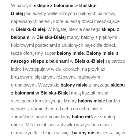
W naszym
sklepie z balonami
w
Bielsku-
Białej
posiadamy wiele różnych i pięknych balonów,
napełnianych helem, które ucieszą dzieci mieszkające
w
Bielsku-Białej
. W bogatej ofercie naszego
sklepu z
balonami
w
Bielsku-Białej
mamy balony z pięknymi i
kolorowymi postaciami z ulubionych bajek dla dzieci,
także oferujemy super
balony misie
.
Balony misie
z
naszego sklepu z balonami
w
Bielsku-Białej
są bardzo
ładne i występują w wielu kolorach, na przykład
brązowym, błękitnym, różowym, malinowym i
granatowym. Wszystkie
balony misie
z naszego
sklepu
z balonami w
Bielsku-Białej
mają kształt misia:
siedzącego lub stojącego. Mamy
balony misie
bardzo
wesołe, z uśmiechem od ucha do ucha, nieco
zamyślone, nawet posiadamy
balon miś
ze smutną
minką. Miś to ulubiona zabawka wszystkich dzieci:
dziewczynek i chłopców, więc
balony misie
cieszą się w