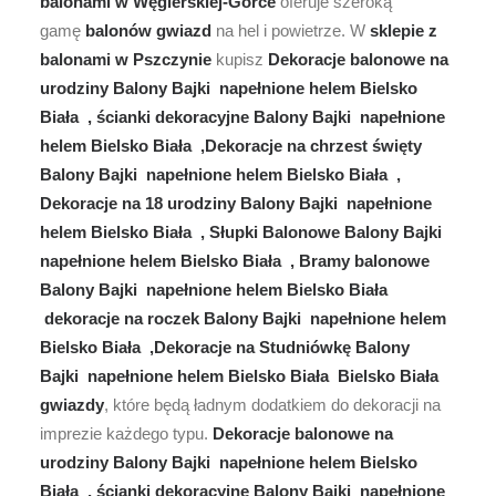
balonami w Węgierskiej-Górce
oferuje szeroką
gamę
balonów gwiazd
na hel i powietrze. W
sklepie z
balonami w Pszczynie
kupisz
Dekoracje balonowe na
urodziny Balony Bajki napełnione helem Bielsko
Biała , ścianki dekoracyjne Balony Bajki napełnione
helem Bielsko Biała ,Dekoracje na chrzest święty
Balony Bajki napełnione helem Bielsko Biała ,
Dekoracje na 18 urodziny Balony Bajki napełnione
helem Bielsko Biała , Słupki Balonowe Balony Bajki
napełnione helem Bielsko Biała , Bramy balonowe
Balony Bajki napełnione helem Bielsko Biała
dekoracje na roczek Balony Bajki napełnione helem
Bielsko Biała ,Dekoracje na Studniówkę Balony
Bajki napełnione helem Bielsko Biała Bielsko Biała
gwiazdy
, które będą ładnym dodatkiem do dekoracji na
imprezie każdego typu.
Dekoracje balonowe na
urodziny Balony Bajki napełnione helem Bielsko
Biała , ścianki dekoracyjne Balony Bajki napełnione