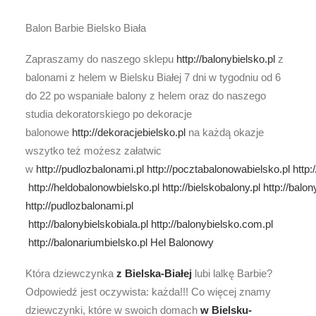
Balon Barbie Bielsko Biała
Zapraszamy do naszego sklepu
http://balonybielsko.pl
z
balonami z helem w Bielsku Białej 7 dni w tygodniu od 6
do 22 po wspaniałe balony z helem oraz do naszego
studia dekoratorskiego po dekoracje
balonowe
http://dekoracjebielsko.pl
na każdą okazje
wszytko też możesz załatwic
w
http://pudlozbalonami.pl
http://pocztabalonowabielsko.pl
http:
http://heldobalonowbielsko.pl
http://bielskobalony.pl
http://balo
http://pudlozbalonami.pl
http://balonybielskobiala.pl
http://balonybielsko.com.pl
http://balonariumbielsko.pl
Hel Balonowy
Która dziewczynka
z Bielska-Białej
lubi lalkę Barbie?
Odpowiedź jest oczywista: każda!!! Co więcej znamy
dziewczynki, które w swoich domach
w Bielsku-