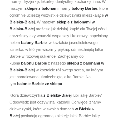
mamę, fryzjerkę, lekarkę, dentystkę, kucharkę inne. W
naszym
sklepie z balonami
mamy
balony Barbie
, które
ogromnie ucieszą wszystkie dziewczynki mieszkające
w
Bielsku-Białej.
W naszym
sklepie z balonami
w
Bielsku-Białej
możesz już dzisiaj kupić dla Twojej córki,
chrześnicy czy wnuczki wspaniały i kolorowy, napełniany
helem
balony Barbie
w kształcie jasnofioletowego
lusterka, w którym widzimy piękną, uśmiechniętą lalkę
Barbie w różowej sukience. Zachęcamy do
kupna
balonu Barbie
z naszego
sklepu z balonami w
Bielsku-Białej
w kształcie różowego serca, na którym
jest namalowana uśmiechniętą lalka Barbie. Na
tym
balonie Barbie ze
sklepu
Która dziewczynka
z Bielska-Białej
lubi lalkę Barbie?
Odpowiedź jest oczywista: każda!!! Co więcej znamy
dziewczynki, które w swoich domach
w Bielsku-
Białej
posiadają ogromną kolekcję lalek Barbie: lalkę