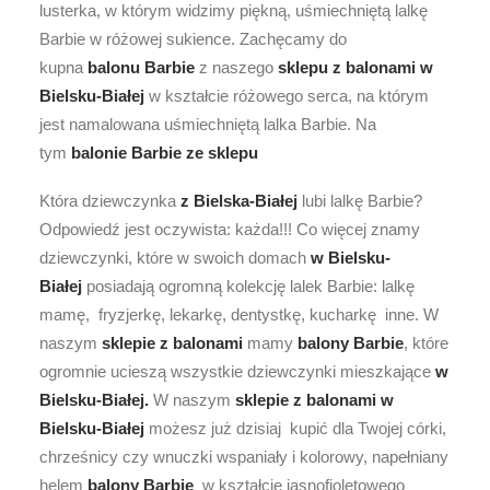
lusterka, w którym widzimy piękną, uśmiechniętą lalkę
Barbie w różowej sukience. Zachęcamy do
kupna
balonu Barbie
z naszego
sklepu z balonami w
Bielsku-Białej
w kształcie różowego serca, na którym
jest namalowana uśmiechniętą lalka Barbie. Na
tym
balonie Barbie ze
sklepu
Która dziewczynka
z Bielska-Białej
lubi lalkę Barbie?
Odpowiedź jest oczywista: każda!!! Co więcej znamy
dziewczynki, które w swoich domach
w Bielsku-
Białej
posiadają ogromną kolekcję lalek Barbie: lalkę
mamę, fryzjerkę, lekarkę, dentystkę, kucharkę inne. W
naszym
sklepie z balonami
mamy
balony Barbie
, które
ogromnie ucieszą wszystkie dziewczynki mieszkające
w
Bielsku-Białej.
W naszym
sklepie z balonami
w
Bielsku-Białej
możesz już dzisiaj kupić dla Twojej córki,
chrześnicy czy wnuczki wspaniały i kolorowy, napełniany
helem
balony Barbie
w kształcie jasnofioletowego