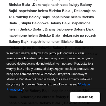
Bielsko Biała ,Dekoracje na chrzest święty Balony
Bajki napełnione helem Bielsko Biała , Dekoracje na
18 urodziny Balony Bajki napełnione helem Bielsko
Biała , Słupki Balonowe Balony Bajki napełnione
helem Bielsko Biała , Bramy balonowe Balony Bajki
napełnione helem Bielsko Biała dekoracje na roczek
Balony Bajki napełnione helem Bielsko Biała
,Dekoracje na Studniówkę Balony Bajki napełnione
W ramach naszej witryny stosujemy pliki cookies w celu
helem Bielsko Biała Bielsko Biała gwiazdy z sklepu w
świadczenia Państwu usług na najwyższym poziomie, w tym w
Andrychowie
przepięknie się błyszczą, co sprawia że
sposób dostosowany do indywidualnych potrzeb. Korzystanie z
dodają one wyjątkowego klimatu podczas imprezy.
W
witryny bez zmiany ustawień dotyczących cookies oznacza, że
sklepie z balonami z Żywca
kupisz niezwykle
będą one zamieszczane w Państwa urządzeniu końcowym.
efektowne
Dekoracje balonowe na urodziny Balony
Możecie Państwo dokonać w każdym czasie zmiany ustawień
dotyczących cookies. Więcej szczegółów w naszej "
Bajki napełnione helem Bielsko Biała , ścianki
Polityce
Prywatności
".
dekoracyjne Balony Bajki napełnione helem Bielsko
Biała ,Dekoracje na chrzest święty Balony Bajki
Zgadzam Się
napełnione helem Bielsko Biała , Dekoracje na 18