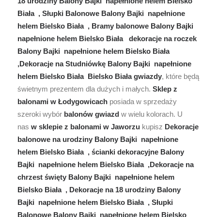
18 urodziny Balony Bajki napełnione helem Bielsko
Biała , Słupki Balonowe Balony Bajki napełnione
helem Bielsko Biała , Bramy balonowe Balony Bajki
napełnione helem Bielsko Biała dekoracje na roczek
Balony Bajki napełnione helem Bielsko Biała
,Dekoracje na Studniówkę Balony Bajki napełnione
helem Bielsko Biała Bielsko Biała gwiazdy
, które będą
świetnym prezentem dla dużych i małych.
Sklep z
balonami w Łodygowicach
posiada w sprzedaży
szeroki wybór
balonów gwiazd
w wielu kolorach. U
nas
w sklepie z balonami w Jaworzu
kupisz
Dekoracje
balonowe na urodziny Balony Bajki napełnione
helem Bielsko Biała , ścianki dekoracyjne Balony
Bajki napełnione helem Bielsko Biała ,Dekoracje na
chrzest święty Balony Bajki napełnione helem
Bielsko Biała , Dekoracje na 18 urodziny Balony
Bajki napełnione helem Bielsko Biała , Słupki
Balonowe Balony Bajki napełnione helem Bielsko