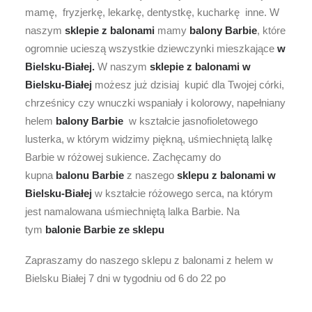
mamę, fryzjerkę, lekarkę, dentystkę, kucharkę inne. W
naszym
sklepie z balonami
mamy
balony Barbie
, które
ogromnie ucieszą wszystkie dziewczynki mieszkające
w
Bielsku-Białej.
W naszym
sklepie z balonami
w
Bielsku-Białej
możesz już dzisiaj kupić dla Twojej córki,
chrześnicy czy wnuczki wspaniały i kolorowy, napełniany
helem
balony Barbie
w kształcie jasnofioletowego
lusterka, w którym widzimy piękną, uśmiechniętą lalkę
Barbie w różowej sukience. Zachęcamy do
kupna
balonu Barbie
z naszego
sklepu z balonami w
Bielsku-Białej
w kształcie różowego serca, na którym
jest namalowana uśmiechniętą lalka Barbie. Na
tym
balonie Barbie ze
sklepu
Zapraszamy do naszego sklepu z balonami z helem w
Bielsku Białej 7 dni w tygodniu od 6 do 22 po