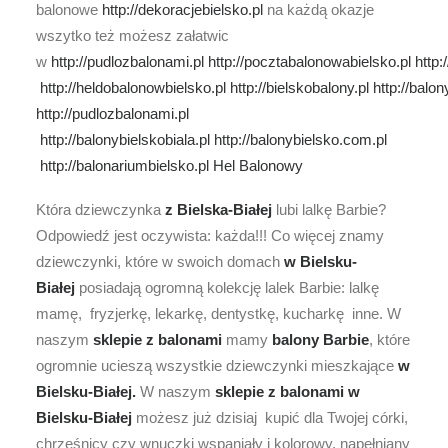
balonowe
http://dekoracjebielsko.pl
na każdą okazje
wszytko też możesz załatwic
w
http://pudlozbalonami.pl
http://pocztabalonowabielsko.pl
http:
http://heldobalonowbielsko.pl
http://bielskobalony.pl
http://balo
http://pudlozbalonami.pl
http://balonybielskobiala.pl
http://balonybielsko.com.pl
http://balonariumbielsko.pl
Hel Balonowy
Która dziewczynka
z Bielska-Białej
lubi lalkę Barbie?
Odpowiedź jest oczywista: każda!!! Co więcej znamy
dziewczynki, które w swoich domach
w Bielsku-
Białej
posiadają ogromną kolekcję lalek Barbie: lalkę
mamę, fryzjerkę, lekarkę, dentystkę, kucharkę inne. W
naszym
sklepie z balonami
mamy
balony Barbie
, które
ogromnie ucieszą wszystkie dziewczynki mieszkające
w
Bielsku-Białej.
W naszym
sklepie z balonami
w
Bielsku-Białej
możesz już dzisiaj kupić dla Twojej córki,
chrześnicy czy wnuczki wspaniały i kolorowy, napełniany