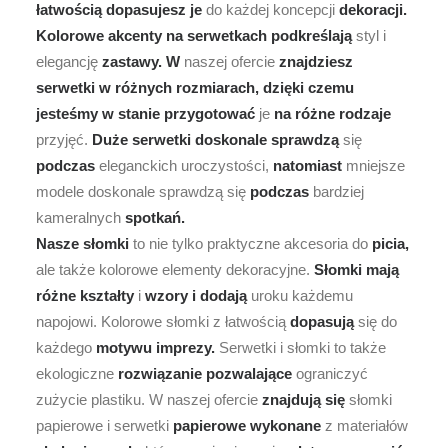
łatwością
dopasujesz
je
do każdej koncepcji
dekoracji.
Kolorowe
akcenty
na
serwetkach
podkreślają
styl i
elegancję
zastawy.
W
naszej ofercie
znajdziesz
serwetki
w
różnych
rozmiarach,
dzięki
czemu
jesteśmy
w
stanie
przygotować
je
na
różne
rodzaje
przyjęć.
Duże
serwetki
doskonale
sprawdzą
się
podczas
eleganckich uroczystości,
natomiast
mniejsze
modele doskonale sprawdzą się
podczas
bardziej
kameralnych
spotkań.
Nasze
słomki
to nie tylko praktyczne akcesoria do
picia,
ale także kolorowe elementy dekoracyjne.
Słomki
mają
różne
kształty
i
wzory
i
dodają
uroku każdemu
napojowi. Kolorowe słomki z łatwością
dopasują
się do
każdego
motywu
imprezy.
Serwetki i słomki to także
ekologiczne
rozwiązanie
pozwalające
ograniczyć
zużycie plastiku. W naszej ofercie
znajdują
się
słomki
papierowe i serwetki
papierowe
wykonane
z materiałów