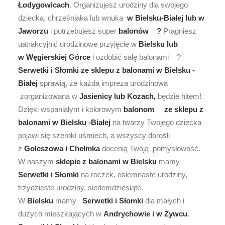
Łodygowicach
. Organizujesz urodziny dla swojego
dziecka, chrześniaka lub wnuka
w Bielsku-Białej lub w
Jaworzu
i potrzebujesz super
balonów ?
Pragniesz
uatrakcyjnić urodzinowe przyjęcie w
Bielsku lub
w Węgierskiej Górce
i ozdobić salę balonami ?
Serwetki i Słomki ze sklepu z balonami w Bielsku -
Białej
sprawią, że każda impreza urodzinowa
zorganizowana w
Jasienicy lub Kozach,
będzie hitem!
Dzięki wspaniałym i kolorowym
balonom
ze sklepu z
balonami w Bielsku -Białej
na twarzy Twojego dziecka
pojawi się szeroki uśmiech, a wszyscy dorośli
z
Goleszowa i Chełmka
docenią Twoją pomysłowość.
W naszym
sklepie z balonami w Bielsku
mamy
Serwetki i Słomki
na roczek, osiemnaste urodziny,
trzydzieste urodziny, siedemdziesiąte.
W
Bielsku
mamy
Serwetki i Słomki
dla małych i
dużych mieszkających w
Andrychowie i w Żywcu
.