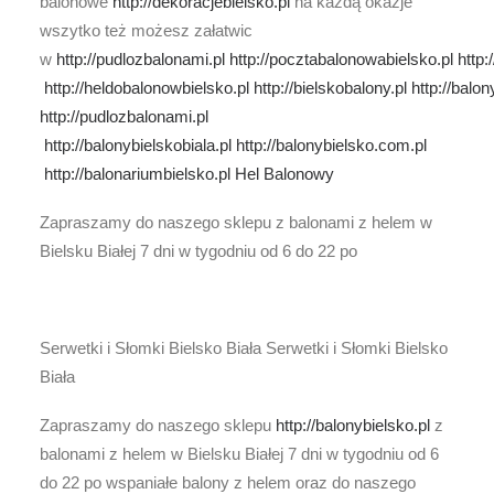
balonowe
http://dekoracjebielsko.pl
na każdą okazje
wszytko też możesz załatwic
w
http://pudlozbalonami.pl
http://pocztabalonowabielsko.pl
http:
http://heldobalonowbielsko.pl
http://bielskobalony.pl
http://balo
http://pudlozbalonami.pl
http://balonybielskobiala.pl
http://balonybielsko.com.pl
http://balonariumbielsko.pl
Hel Balonowy
Zapraszamy do naszego sklepu z balonami z helem w
Bielsku Białej 7 dni w tygodniu od 6 do 22 po
Serwetki i Słomki Bielsko Biała Serwetki i Słomki Bielsko
Biała
Zapraszamy do naszego sklepu
http://balonybielsko.pl
z
balonami z helem w Bielsku Białej 7 dni w tygodniu od 6
do 22 po wspaniałe balony z helem oraz do naszego