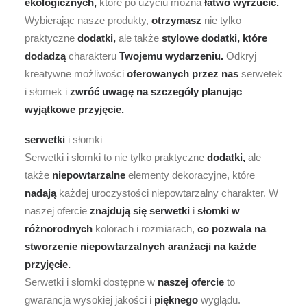
ekologicznych,
które po użyciu można
łatwo
wyrzucić.
Wybierając nasze produkty,
otrzymasz
nie tylko
praktyczne
dodatki,
ale także
stylowe
dodatki,
które
dodadzą
charakteru
Twojemu
wydarzeniu.
Odkryj
kreatywne możliwości
oferowanych
przez
nas
serwetek
i słomek i
zwróć
uwagę
na
szczegóły
planując
wyjątkowe
przyjęcie.
serwetki
i słomki
Serwetki i słomki to nie tylko praktyczne
dodatki,
ale
także
niepowtarzalne
elementy dekoracyjne, które
nadają
każdej uroczystości niepowtarzalny charakter. W
naszej ofercie
znajdują
się
serwetki
i
słomki
w
różnorodnych
kolorach i rozmiarach,
co
pozwala
na
stworzenie
niepowtarzalnych
aranżacji
na
każde
przyjęcie.
Serwetki i słomki dostępne w
naszej
ofercie
to
gwarancja wysokiej jakości i
pięknego
wyglądu.