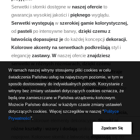
Serwetki i słomki dostępne w
naszej
ofercie
to
gwarancja wysokiej jakości i
pięknego
wyglądu.
Serwetki
występują
w
szerokiej
gamie
kolorystycznej,
od
pasteli
po intensywne barwy,
dzięki
czemu
z
łatwością
dopasujesz
je
do każdej koncepcji
dekoracji.
Kolorowe
akcenty
na
serwetkach
podkreślają
styl i
elegancję
zastawy.
W
naszej ofercie
znajdziesz
serwetki
w
różnych
rozmiarach,
dzięki
czemu
W ramach naszej witryny stosujemy pliki cookies w celu
jesteśmy
w
stanie
przygotować
je
na
różne
rodzaje
świadczenia Państwu usług na najwyższym poziomie, w tym w
przyjęć.
Duże
serwetki
doskonale
sprawdzą
się
sposób dostosowany do indywidualnych potrzeb. Korzystanie z
podczas
eleganckich uroczystości,
natomiast
mniejsze
witryny bez zmiany ustawień dotyczących cookies oznacza, że
modele doskonale sprawdzą się
podczas
bardziej
będą one zamieszczane w Państwa urządzeniu końcowym.
kameralnych
spotkań.
Możecie Państwo dokonać w każdym czasie zmiany ustawień
dotyczących cookies. Więcej szczegółów w naszej "
Polityce
Nasze
słomki
to nie tylko praktyczne akcesoria do
picia,
Prywatności
".
ale także kolorowe elementy dekoracyjne.
Słomki
mają
różne
kształty
i
wzory
i
dodają
uroku każdemu
Zgadzam Się
napojowi. Kolorowe słomki z łatwością
dopasują
się do