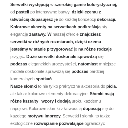
Serwetki
występują
w
szerokiej
gamie
kolorystycznej,
od
pasteli
po intensywne barwy,
dzięki
czemu
z
łatwością
dopasujesz
je
do każdej koncepcji
dekoracji.
Kolorowe
akcenty
na
serwetkach
podkreślają
styl i
elegancję
zastawy.
W
naszej ofercie
znajdziesz
serwetki
w
różnych
rozmiarach,
dzięki
czemu
jesteśmy
w
stanie
przygotować
je
na
różne
rodzaje
przyjęć.
Duże
serwetki
doskonale
sprawdzą
się
podczas
eleganckich uroczystości,
natomiast
mniejsze
modele doskonale sprawdzą się
podczas
bardziej
kameralnych
spotkań.
Nasze
słomki
to nie tylko praktyczne akcesoria do
picia,
ale także kolorowe elementy dekoracyjne.
Słomki
mają
różne
kształty
i
wzory
i
dodają
uroku każdemu
napojowi. Kolorowe słomki z łatwością
dopasują
się do
każdego
motywu
imprezy.
Serwetki i słomki to także
ekologiczne
rozwiązanie
pozwalające
ograniczyć