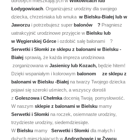
dorosłych mieszkających w
Wilkowicach lub
Łodygowicach
. Organizujesz urodziny dla swojego
dziecka, chrześniaka lub wnuka
w Bielsku-Białej lub w
Jaworzu
i potrzebujesz super
balonów ?
Pragniesz
uatrakcyjnić urodzinowe przyjęcie w
Bielsku lub
w Węgierskiej Górce
i ozdobić salę balonami ?
Serwetki i Słomki ze sklepu z balonami w Bielsku -
Białej
sprawią, że każda impreza urodzinowa
zorganizowana w
Jasienicy lub Kozach,
będzie hitem!
Dzięki wspaniałym i kolorowym
balonom
ze sklepu z
balonami w Bielsku -Białej
na twarzy Twojego dziecka
pojawi się szeroki uśmiech, a wszyscy dorośli
z
Goleszowa i Chełmka
docenią Twoją pomysłowość.
W naszym
sklepie z balonami w Bielsku
mamy
Serwetki i Słomki
na roczek, osiemnaste urodziny,
trzydzieste urodziny, siedemdziesiąte.
W
Bielsku
mamy
Serwetki i Słomki
dla małych i
dużych mieszkających w
Andrychowie i w Żywcu
.