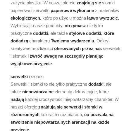
zużycie plastiku. W naszej ofercie
znajdują
się
słomki
papierowe i serwetki
papierowe
wykonane
z materiałów
ekologicznych,
które po użyciu można
łatwo
wyrzucić.
Wybierając nasze produkty,
otrzymasz
nie tylko
praktyczne
dodatki,
ale także
stylowe
dodatki,
które
dodadzą
charakteru
Twojemu
wydarzeniu.
Odkryj
kreatywne możliwości
oferowanych
przez
nas
serwetek
i słomek i
zwróć
uwagę
na
szczegóły
planując
wyjątkowe
przyjęcie.
serwetki
i słomki
Serwetki i słomki to nie tylko praktyczne
dodatki,
ale
także
niepowtarzalne
elementy dekoracyjne, które
nadają
każdej uroczystości niepowtarzalny charakter. W
naszej ofercie
znajdują
się
serwetki
i
słomki
w
różnorodnych
kolorach i rozmiarach,
co
pozwala
na
stworzenie
niepowtarzalnych
aranżacji
na
każde
przyjęcie.