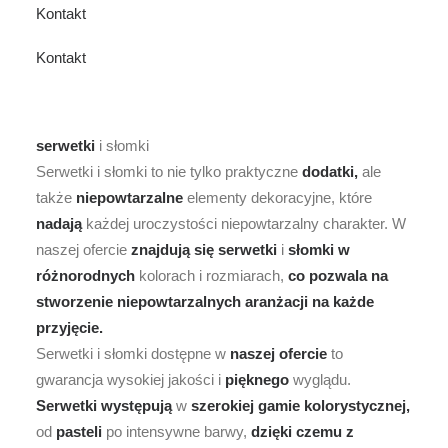
Kontakt
Kontakt
serwetki
i słomki
Serwetki i słomki to nie tylko praktyczne
dodatki,
ale
także
niepowtarzalne
elementy dekoracyjne, które
nadają
każdej uroczystości niepowtarzalny charakter. W
naszej ofercie
znajdują
się
serwetki
i
słomki
w
różnorodnych
kolorach i rozmiarach,
co
pozwala
na
stworzenie
niepowtarzalnych
aranżacji
na
każde
przyjęcie.
Serwetki i słomki dostępne w
naszej
ofercie
to
gwarancja wysokiej jakości i
pięknego
wyglądu.
Serwetki
występują
w
szerokiej
gamie
kolorystycznej,
od
pasteli
po intensywne barwy,
dzięki
czemu
z