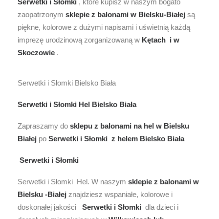
Serwetki i Słomki
, które kupisz w naszym bogato
zaopatrzonym
sklepie z balonami w Bielsku-Białej
są
piękne, kolorowe z dużymi napisami i uświetnią każdą
imprezę urodzinową zorganizowaną w
Kętach i w
Skoczowie
.
Serwetki i Słomki Bielsko Biała
Serwetki i Słomki Hel Bielsko Biała
Zapraszamy do
sklepu z balonami na hel w Bielsku
Białej
po
Serwetki i Słomki
z helem
Bielsko Biała
Serwetki i Słomki
Serwetki i Słomki Hel. W naszym
sklepie z
balonami w
Bielsku -Białej
znajdziesz wspaniałe, kolorowe i
doskonałej jakości
Serwetki i Słomki
dla dzieci i