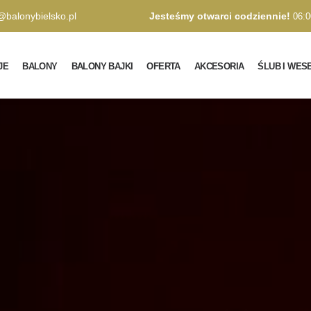
@balonybielsko.pl
Jesteśmy otwarci codziennie!
06:0
JE
BALONY
BALONY BAJKI
OFERTA
AKCESORIA
ŚLUB I WES