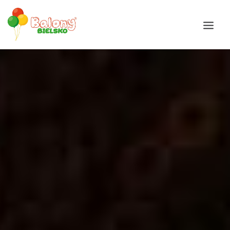
Galeria
Okazje
Balony
Balony Bajki
Oferta
Akcesoria