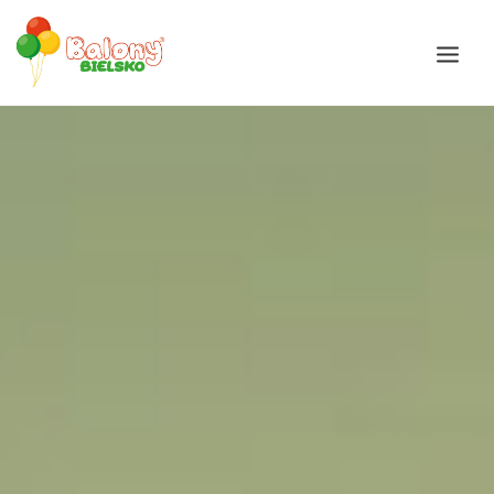
Galeria
Okazje
Balony
Balony Bajki
Oferta
Akcesoria