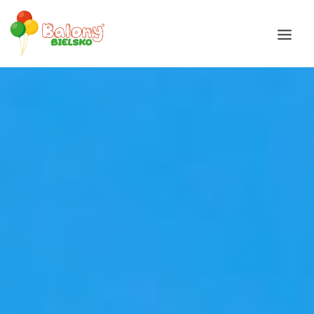
Galeria
Okazje
Balony
Balony Bajki
Oferta
Akcesoria