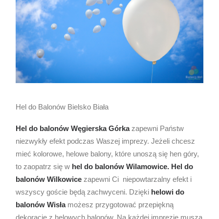
Hel do Balonów Bielsko Biała
Hel do balonów Węgierska Górka
zapewni Państw
niezwykły efekt podczas Waszej imprezy. Jeżeli chcesz
mieć kolorowe, helowe balony, które unoszą się hen góry,
to zaopatrz się w
hel do balonów Wilamowice. Hel do
balonów Wilkowice
zapewni Ci niepowtarzalny efekt i
wszyscy goście będą zachwyceni. Dzięki
helowi do
balonów Wisła
możesz przygotować przepiękną
dekorację z helowych balonów. Na każdej imprezie muszą