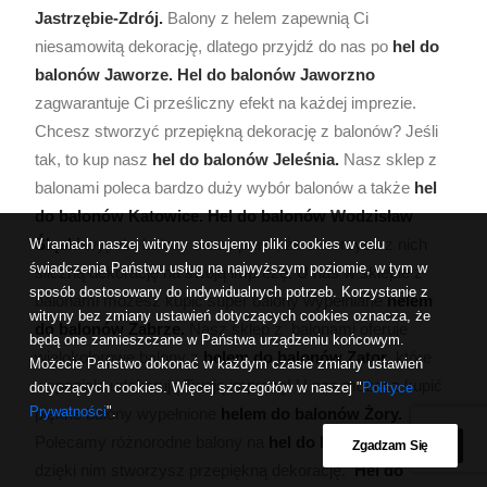
Jastrzębie-Zdrój.
Balony z helem zapewnią Ci
niesamowitą dekorację, dlatego przyjdź do nas po
hel do
balonów Jaworze. Hel do balonów Jaworzno
zagwarantuje Ci prześliczny efekt na każdej imprezie.
Chcesz stworzyć przepiękną dekorację z balonów? Jeśli
tak, to kup nasz
hel do balonów Jeleśnia.
Nasz sklep z
balonami poleca bardzo duży wybór balonów a także
hel
do balonów Katowice. Hel do balonów Wodzisław
Śląski
wypełni balony oraz sprawi, że stworzysz z nich
W ramach naszej witryny stosujemy pliki cookies w celu
świadczenia Państwu usług na najwyższym poziomie, w tym w
śliczną dekorację na swoją imprezę. U nas w sklepie z
sposób dostosowany do indywidualnych potrzeb. Korzystanie z
balonami możesz kupić super balony wypełniane
helem
witryny bez zmiany ustawień dotyczących cookies oznacza, że
do balonów
Zabrze.
Nasz sklep z balonami oferuje
będą one zamieszczane w Państwa urządzeniu końcowym.
wielokolorowe balony z
helem do balonów Zator
, które
Możecie Państwo dokonać w każdym czasie zmiany ustawień
wspaniale udekorują Twoją imprezę! U nas możesz kupić
dotyczących cookies. Więcej szczegółów w naszej "
Polityce
Prywatności
".
piękne balony wypełnione
helem do balonów Żory.
Polecamy różnorodne balony na
hel do balonów Żywiec,
Zgadzam Się
dzięki nim stworzysz przepiękną dekorację.
Hel do