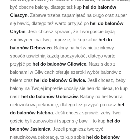
być obecne balony, dlatego też kup
hel do balonów
Cieszyn.
Zabawę trzeba zapamiętać na długo oraz super
się bawić, dlatego też warto przyjść po
hel do balonów
Chybie.
Jeśli chcesz sprawić, że Twoi goście będą
zachwyceni na Twej imprezie, to kup sobie
hel do
balonów Dębowiec.
Balony na hel w nietuzinkowy
sposób uświetnią każdą uroczystość, dlatego warto
przyjść po
hel do balonów Gilowice.
Nasz sklep z
balonami w Gliwicach oferuje szeroki wybór balonów z
helem oraz
hel do balonów Gliwice.
Jeśli chcesz, żeby
balony na Twojej imprezie unosiły się hen do nieba, to kup
nasz
hel do balonów Goleszów.
Balony na hel tworzą
nietuzinkową dekorację, dlatego też przyjść po nasz
hel
do balonów Istebna.
Jeśli chcesz sprawić, żeby Twoi
goście byli zadowoleni i super się bawili, to kup
hel do
balonów Jasienica
. Jeżeli pragniesz tworzyć
nietuzinkową dekorację, to kup sobie
hel do balonów