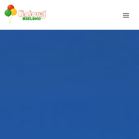
Galeria
Okazje
Balony
Balony Bajki
Oferta
Akcesoria